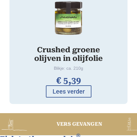
Crushed groene
olijven in olijfolie
Blikje: ca. 210g
€
5,
39
Lees verder
V
VERS GEVANGEN
®