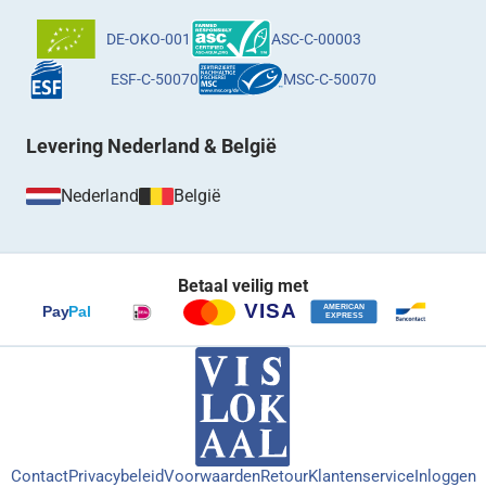
DE-OKO-001
ASC-C-00003
ESF-C-50070
MSC-C-50070
Levering Nederland & België
Nederland
België
Betaal veilig met
Contact
Privacybeleid
Voorwaarden
Retour
Klantenservice
Inloggen