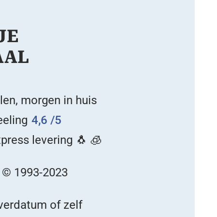
JE
AAL
len, morgen in huis
eling
4,6 /5
press levering 🐧 🧊
g © 1993-2023
everdatum of zelf