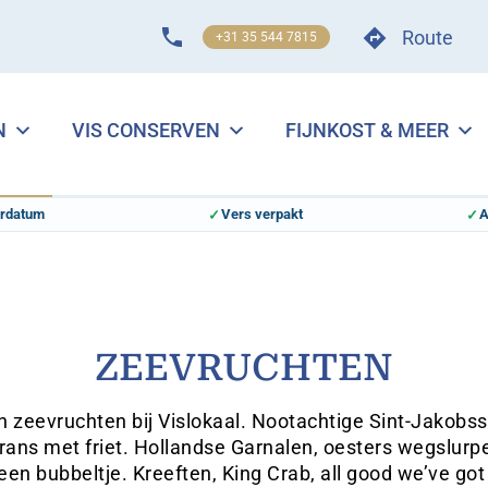
Route
+31 35 544 7815
N
VIS CONSERVEN
FIJNKOST & MEER
erdatum
Vers verpakt
A
ZEEVRUCHTEN
n zeevruchten bij Vislokaal. Nootachtige Sint-Jakob
rans met friet. Hollandse Garnalen, oesters wegslurp
een bubbeltje. Kreeften, King Crab, all good we’ve got