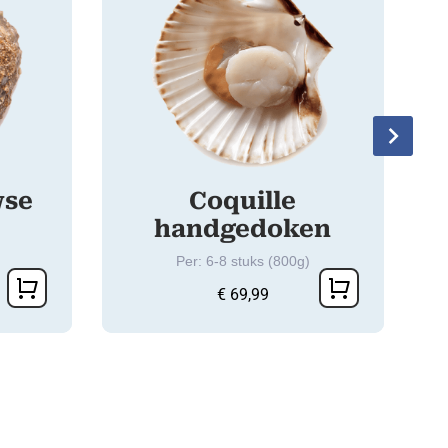
wse
Coquille
handgedoken
Per: 6-8 stuks (800g)
€
69,99