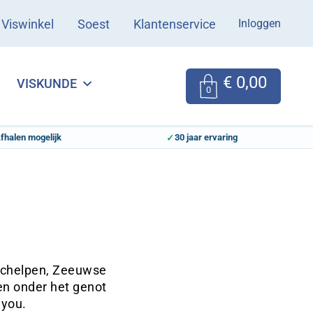
Inloggen
Viswinkel
Soest
Klantenservice
€
0,00
VISKUNDE
0
fhalen mogelijk
30 jaar ervaring
sschelpen, Zeeuwse
en onder het genot
 you.