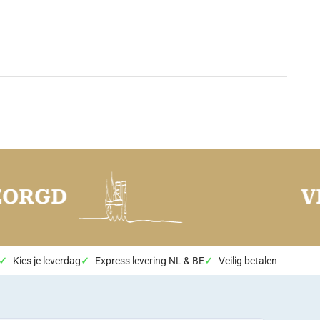
RGD
VERS
Kies je leverdag
Express levering NL & BE
Veilig betalen