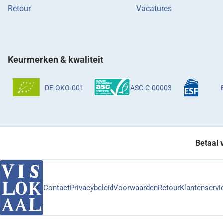
Retour
Vacatures
Keurmerken & kwaliteit
DE-OKO-001
ASC-C-00003
Betaal 
Contact
Privacybeleid
Voorwaarden
Retour
Klantenservi