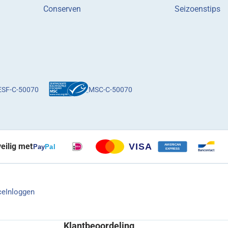
Conserven
Seizoenstips
ESF-C-50070
MSC-C-50070
veilig met
ce
Inloggen
Klantbeoordeling