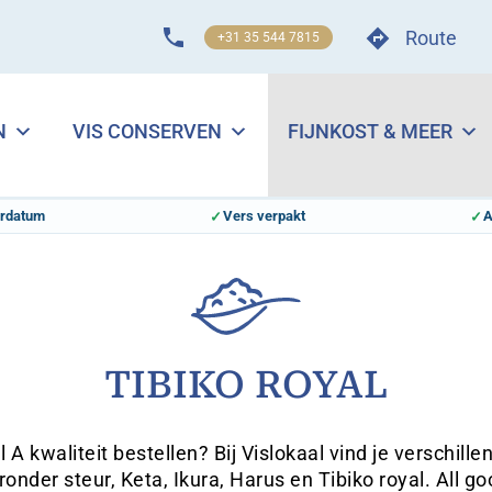
Route
+31 35 544 7815
N
VIS CONSERVEN
FIJNKOST & MEER
erdatum
Vers verpakt
A
TIBIKO ROYAL
l A kwaliteit bestellen? Bij Vislokaal vind je verschill
onder steur, Keta, Ikura, Harus en Tibiko royal. All g