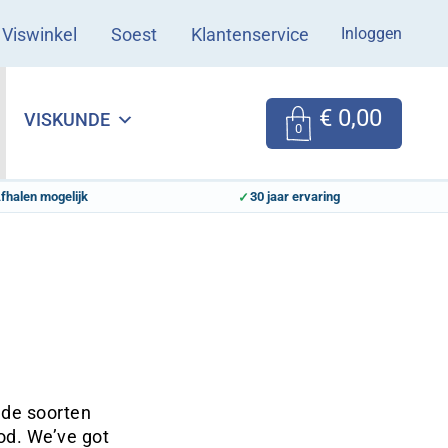
Inloggen
Viswinkel
Soest
Klantenservice
€
0,00
VISKUNDE
0
fhalen mogelijk
30 jaar ervaring
ende soorten
ood. We’ve got