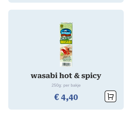
wasabi hot & spicy
250g: per bakje
€
4,
40