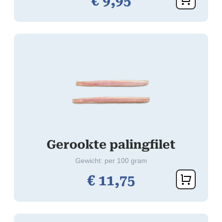
€
9,
95
Gerookte palingfilet
Gewicht: per 100 gram
€
11,
75