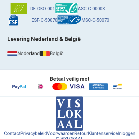
DE-OKO-001
ASC-C-00003
ESF-C-50070
MSC-C-50070
Levering Nederland & België
Nederland
België
Betaal veilig met
Contact
Privacybeleid
Voorwaarden
Retour
Klantenservice
Inloggen
© VISLOKAAL