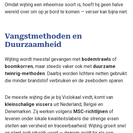
Omdat wijting een inheemse soort is, hoeft hij geen halve
wereld over om op je bord te komen — verser kan bijna niet.
Vangstmethoden en
Duurzaamheid
Wijting wordt meestal gevangen met
bodemtrawls
of
boomkorren
, maar steeds vaker ook met
duurzame
twinrig-methoden
. Daarbij worden lichtere netten gebruikt
die minder brandstof verbruiken en de zeebodem sparen.
De meeste wijting die je bij Vislokaal vindt, komt van
kleinschalige vissers
uit Nederland, België en
Denemarken. Zij werken volgens
MSC-richtlijnen
of
leveren onder lokale kwaliteitslabels die strenge eisen
stellen aan versheid en traceerbaarheid. Wijting groeit snel
en plant zich rijkelijk voort — daarom geldt hij als een