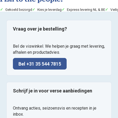
Gekoeld bezorgd
Kies je leverdag
Express levering NL & BE
Veili
Vraag over je bestelling?
Bel de viswinkel. We helpen je graag met levering,
afhalen en productadvies.
Bel +31 35 544 7815
Schrijf je in voor verse aanbiedingen
Ontvang acties, seizoensvis en recepten in je
inbox.