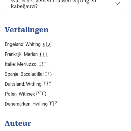
Wat is het verschil tussen wijting en
kabeljauw?
Vertalingen
Engeland: Whiting 🇬🇧
Frankrijk: Merlan 🇫🇷
Italië: Merluzzo 🇮🇹
Spanje: Bacaladilla 🇪🇸
Duitsland: Wittling 🇩🇪
Polen: Witlinek 🇵🇱
Denemarken: Hvilling 🇩🇰
Auteur