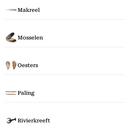
Makreel
Mosselen
Oesters
Paling
Rivierkreeft