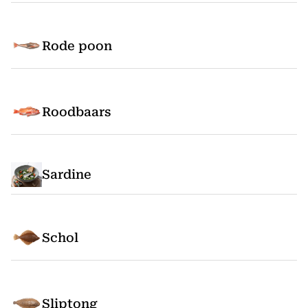
Rode poon
Roodbaars
Sardine
Schol
Sliptong