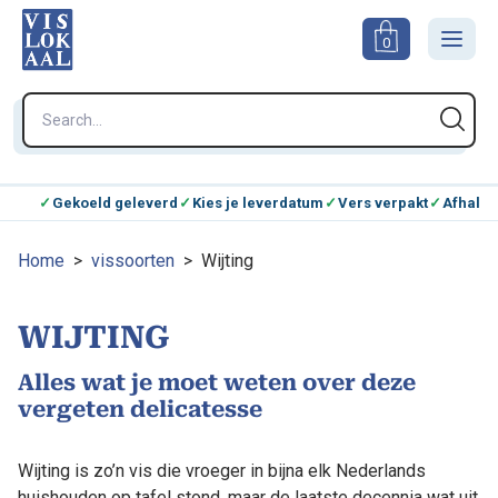
0
Gekoeld geleverd
Kies je leverdatum
Vers verpakt
Afhalen
Home
>
vissoorten
> Wijting
WIJTING
Alles wat je moet weten over deze
vergeten delicatesse
Wijting is zo’n vis die vroeger in bijna elk Nederlands
huishouden op tafel stond, maar de laatste decennia wat uit