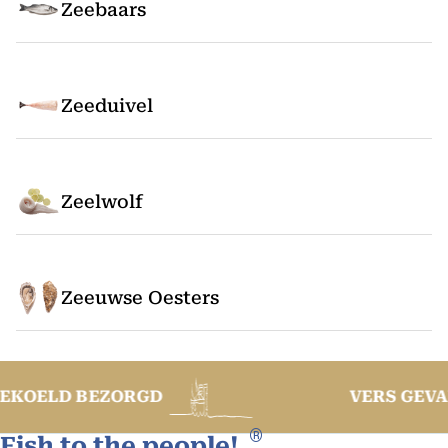
Zeebaars
Zeeduivel
Zeelwolf
Zeeuwse Oesters
ORGD
VERS GEVANGEN
®
Fish to the people!