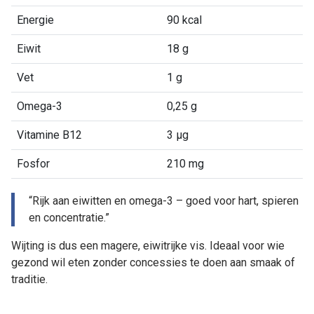
Energie
90 kcal
Eiwit
18 g
Vet
1 g
Omega-3
0,25 g
Vitamine B12
3 µg
Fosfor
210 mg
“Rijk aan eiwitten en omega-3 – goed voor hart, spieren
en concentratie.”
Wijting is dus een magere, eiwitrijke vis. Ideaal voor wie
gezond wil eten zonder concessies te doen aan smaak of
traditie.