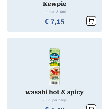
Kewpie
Inhoud: 210ml
€
7,
15
wasabi hot & spicy
250g: per bakje