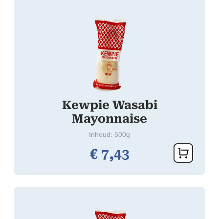
Kewpie Wasabi
Mayonnaise
Inhoud: 500g
€
7,
43