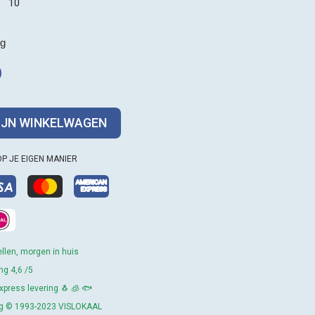
10
kg
0
MIJN WINKELWAGEN
OP JE EIGEN MANIER
llen, morgen in huis
ng 4,6 /5
press levering 🐧 🧊 🐟
ing © 1993-2023 VISLOKAAL