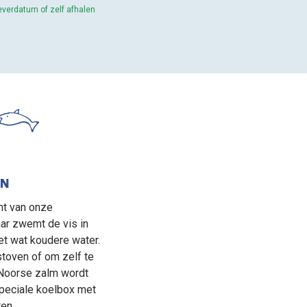
leverdatum of zelf afhalen
IN
mt van onze
ar zwemt de vis in
t wat koudere water.
 stoven of om zelf te
 Noorse zalm wordt
speciale koelbox met
en.