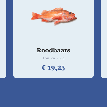
Roodbaars
1 vis: ca. 750g
€
19,
25