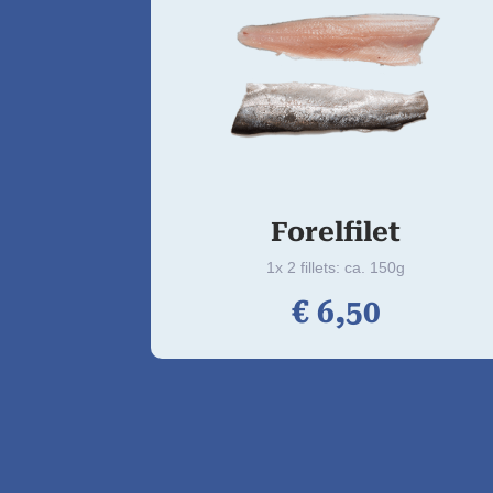
Forelfilet
1x 2 fillets: ca. 150g
€
6,
50