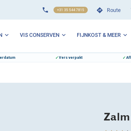
Route
+31 35 544 7815
N
VIS CONSERVEN
FIJNKOST & MEER
everdatum
Vers verpakt
Af
Zalm 