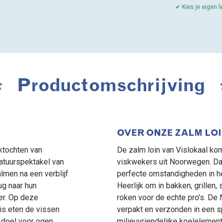
✔ Kies je eigen 
Productomschrijving
OVER ONZE ZALM LO
ektochten van
De zalm loin van Vislokaal ko
natuurspektakel van
viskwekers uit Noorwegen. Da
almen na een verblijf
perfecte omstandigheden in he
rug naar hun
Heerlijk om in bakken, grillen,
er. Op deze
roken voor de echte pro’s. De
is eten de vissen
verpakt en verzonden in een 
 doel voor ogen,
milieuvriendelijke koelelement