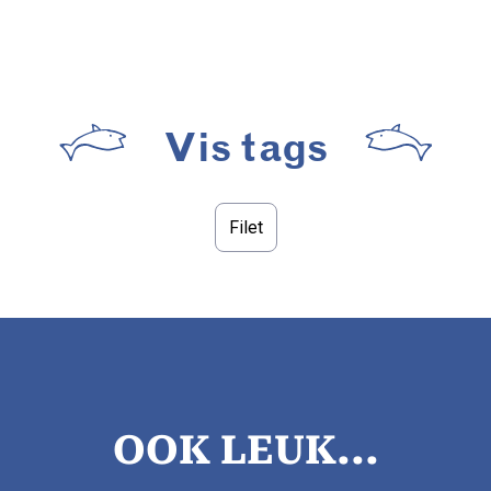
Vis tags
Filet
OOK LEUK...