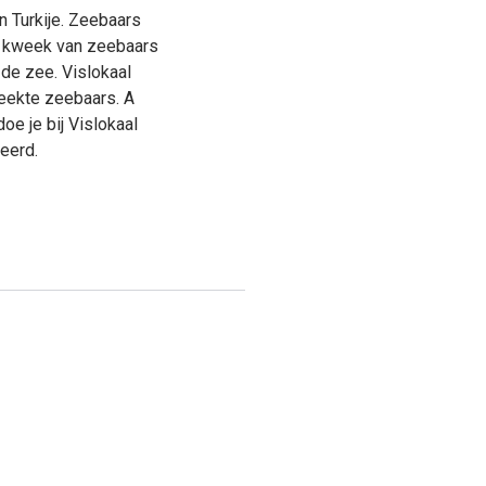
n Turkije. Zeebaars
e kweek van zeebaars
 de zee. Vislokaal
eekte zeebaars. A
oe je bij Vislokaal
eerd.