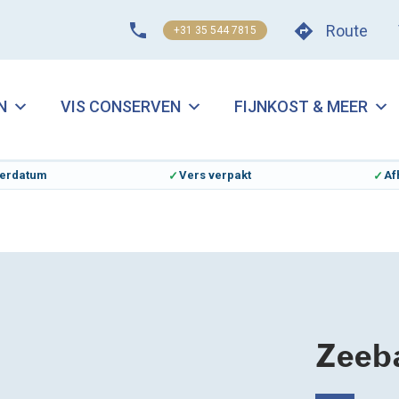
Route
+31 35 544 7815
N
VIS CONSERVEN
FIJNKOST & MEER
everdatum
Vers verpakt
Af
Zeeba