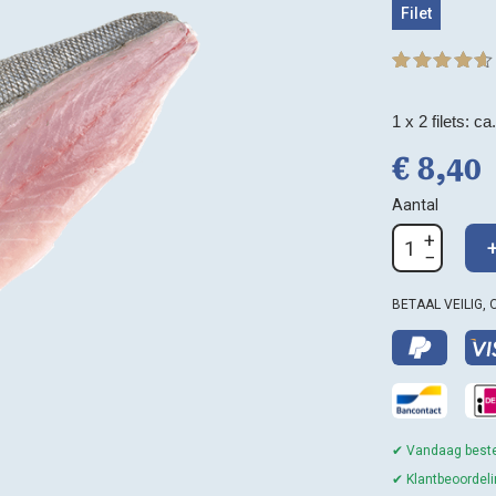
Filet
Gewaardeerd
8
4.63
op 5
gebaseerd
1 x 2 filets: c
op
klant
waarderinge
€
8,
40
n
Aantal
Zeebaarsfilet
aantal
BETAAL VEILIG, 
✔ Vandaag beste
✔ Klantbeoordeli