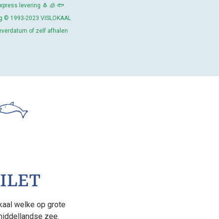
press levering 🐧 🧊 🐟
ing © 1993-2023 VISLOKAAL
leverdatum of zelf afhalen
ILET
kaal welke op grote
middellandse zee.