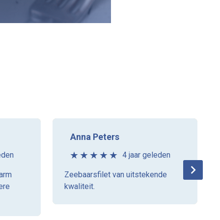
Anna Peters
eden
4 jaar geleden
warm
Zeebaarsfilet van uitstekende
ere
kwaliteit.