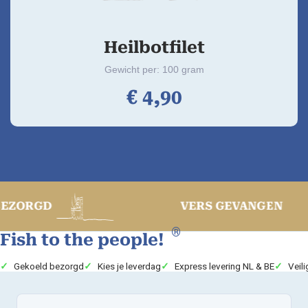
Heilbotfilet
Gewicht per: 100 gram
€
4,
90
D
VERS GEVANGEN
®
Fish to the people!
Gekoeld bezorgd
Kies je leverdag
Express levering NL & BE
Veili