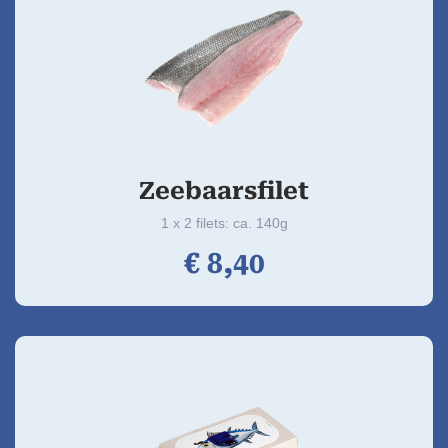
Zeebaarsfilet
1 x 2 filets: ca. 140g
€
8,
40