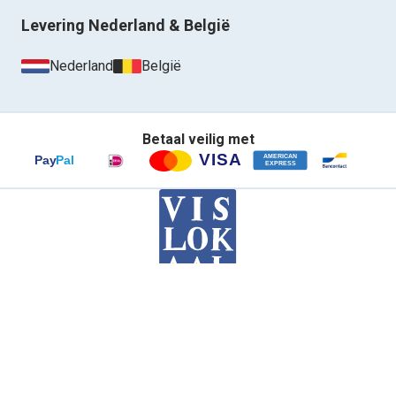
Levering Nederland & België
Nederland
België
Betaal veilig met
Contact
Privacybeleid
Voorwaarden
Retour
Klantenservice
Inloggen
© VISLOKAAL
Klantbeoordeling
Google
4,4 / 5
·
175 beoordelingen
Tripadvisor
4,7 / 5
·
19 beoordelingen