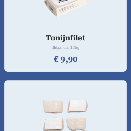
Tonijnfilet
Blikje: ca. 125g
€
9,
90