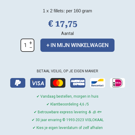
8
Gewaardeer
d
4.38
op
5
1 x 2 fillets: per 160 gram
gebaseerd
op
klant
€
17,
75
waarderinge
n
Aantal
Roodbaarsfilet
+ IN MIJN WINKELWAGEN
aantal
BETAAL VEILIG, OP JE EIGEN MANIER
✔ Vandaag bestellen, morgen in huis
✔ Klantbeoordeling 4,6 /5
✔ Betrouwbare express levering 🐧 🧊 🐟
✔ 30 jaar ervaring © 1993-2023 VISLOKAAL
✔ Kies je eigen leverdatum of zelf afhalen