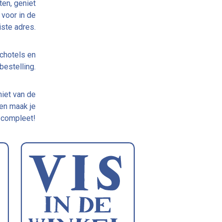
ten, geniet
 voor in de
iste adres.
schotels en
bestelling.
niet van de
 en maak je
 compleet!