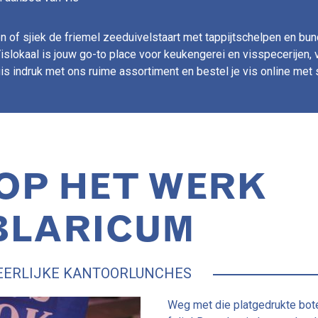
ken of sjiek de friemel zeeduivelstaart met tappijtschelpen en 
Vislokaal is jouw go-to place voor keukengerei en visspecerijen,
uis indruk met ons ruime assortiment en bestel je vis online met 
 OP HET WERK
BLARICUM
EERLIJKE KANTOORLUNCHES
Weg met die platgedrukte bot