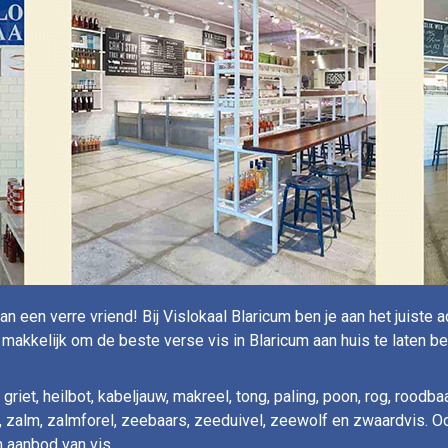
an een verre vriend! Bij Vislokaal Blaricum ben je aan het juiste 
 makkelijk om de beste verse vis in Blaricum aan huis te laten b
riet, heilbot, kabeljauw, makreel, tong, paling, poon, rog, roodbaa
rs, zalm, zalmforel, zeebaars, zeeduivel, zeewolf en zwaardvis. 
m aanbod van vis