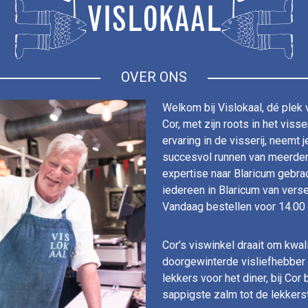
VISLOKAAL
OVER ONS
Welkom bij Vislokaal, dé plek 
Cor, met zijn roots in het vis
ervaring in de visserij, neemt 
succesvol runnen van meerdere 
expertise naar Blaricum gebrac
iedereen in Blaricum van verse
Vandaag bestellen voor 14.00 
Cor’s viswinkel draait om kwali
doorgewinterde visliefhebber 
lekkers voor het diner, bij Cor 
sappigste zalm tot de lekkerste