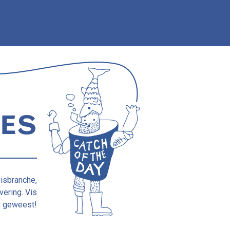
CES
visbranche,
vering. Vis
k geweest!