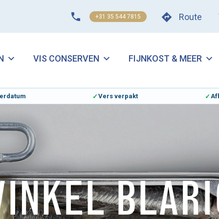
Route
+31 35 544 7815
N
VIS CONSERVEN
FIJNKOST & MEER
everdatum
Vers verpakt
Af
WINKEL BLARI