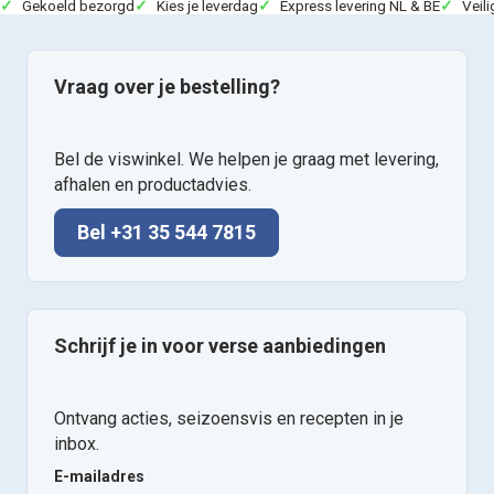
Gekoeld bezorgd
Kies je leverdag
Express levering NL & BE
Veili
Vraag over je bestelling?
Bel de viswinkel. We helpen je graag met levering,
afhalen en productadvies.
Bel +31 35 544 7815
Schrijf je in voor verse aanbiedingen
Ontvang acties, seizoensvis en recepten in je
inbox.
E-mailadres