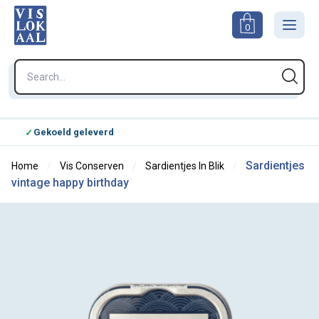
0
Gekoeld geleverd
Kie
Sardientjes
Home
Vis Conserven
Sardientjes In Blik
vintage happy birthday