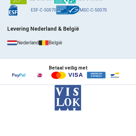
ESF-C-50070
MSC-C-50070
Levering Nederland & België
Nederland
België
Betaal veilig met
Contact
Privacybeleid
Voorwaarden
Retour
Klantenservice
Inloggen
© VISLOKAAL
Klantbeoordeling