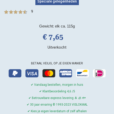
Speciale gelegenheden
9
9
Gewaardeer
d
4.56
op
5
Gewicht: elk ca. 115g
gebaseerd
op
klant
€
7,
65
waarderinge
n
Uitverkocht
BETAAL VEILIG, OP JE EIGEN MANIER
✔ Vandaag bestellen, morgen in huis
✔ Klantbeoordeling 4,6 /5
✔ Betrouwbare express levering 🐧 🧊 🐟
✔ 30 jaar ervaring © 1993-2023 VISLOKAAL
✔ Kies je eigen leverdatum of zelf afhalen