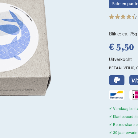
Pate en past
Gewaardeer
11
d
4.36
op
5
Blikje: ca. 75g
gebaseerd
op
klant
€
5,
50
waarderinge
n
Uitverkocht
BETAAL VEILIG, 
✔ Vandaag beste
✔ Klantbeoordeli
✔ Betrouwbare ex
✔ 30 jaar ervar