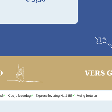
VERS GEVAN
gd
Kies je leverdag
Express levering NL & BE
Veilig betalen