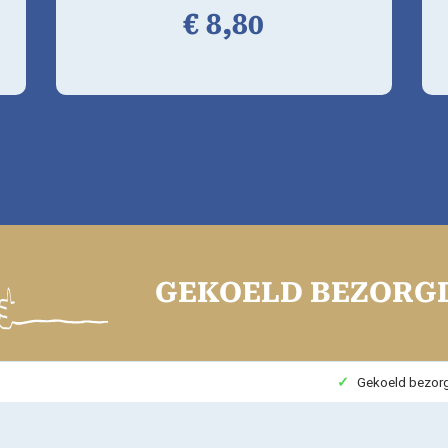
€
8,
80
GEKOELD BEZORGD
Gekoeld bezor