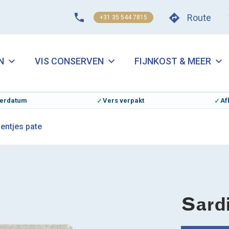
Route
+31 35 544 7815
N
VIS CONSERVEN
FIJNKOST & MEER
everdatum
Vers verpakt
Af
ientjes pate
Sardi