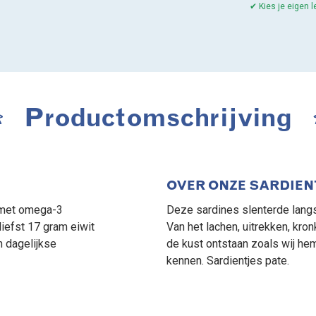
✔ Kies je eigen 
Productomschrijving
OVER ONZE SARDIEN
n met omega-3
Deze sardines slenterde langs
liefst 17 gram eiwit
Van het lachen, uitrekken, kro
 dagelijkse
de kust ontstaan zoals wij he
kennen. Sardientjes pate.