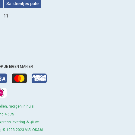
e
Sardientjes pate
11
OP JE EIGEN MANIER
llen, morgen in huis
ng 4,6 /5
press levering 🐧 🧊 🐟
ing © 1993-2023 VISLOKAAL