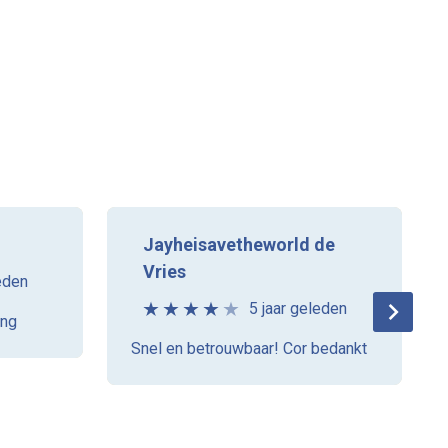
Jayheisavetheworld de
Vries
eden
5 jaar geleden
ing
Snel en betrouwbaar! Cor bedankt