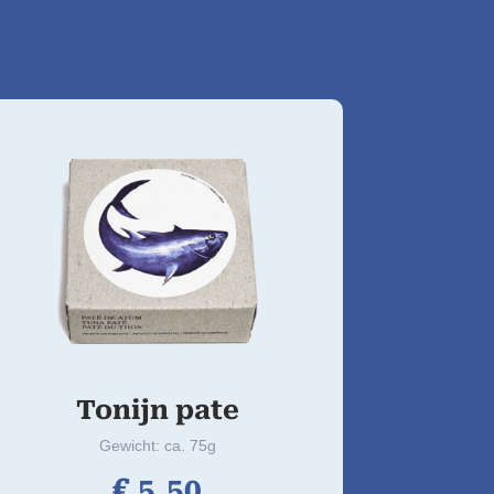
Tonijn pate
Gewicht: ca. 75g
€
5,
50