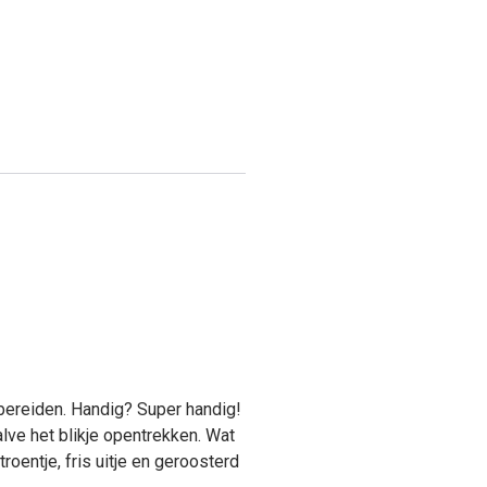
e bereiden. Handig? Super handig!
lve het blikje opentrekken. Wat
itroentje, fris uitje en geroosterd