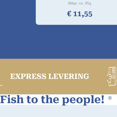
Blikje: ca. 95g
€
11,
55
RESS LEVERING
Fish to the people!
®