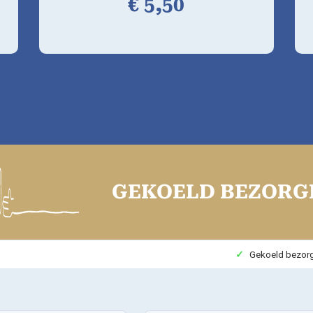
€
5,
50
GEKOELD BEZORGD
Gekoeld bezor