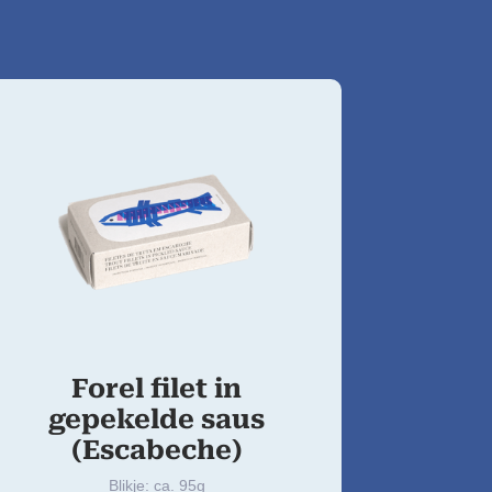
Forel filet in
gepekelde saus
(Escabeche)
Blikje: ca. 95g