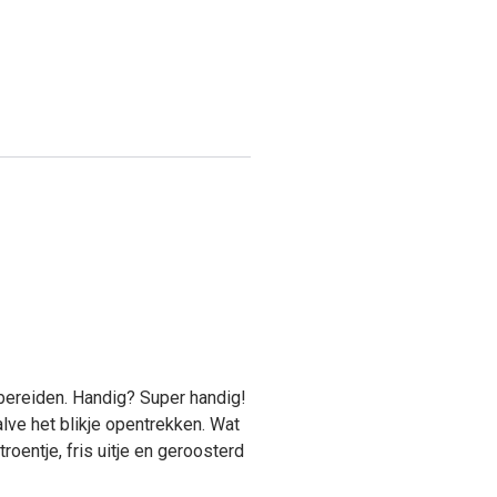
e bereiden. Handig? Super handig!
lve het blikje opentrekken. Wat
itroentje, fris uitje en geroosterd