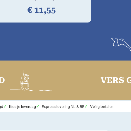
€
11,
55
VERS GEVANG
gd
Kies je leverdag
Express levering NL & BE
Veilig betalen