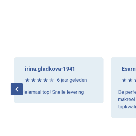
irina.gladkova-1941
Esarn
6 jaar geleden
Helemaal top! Snelle levering
De perfe
makreel 
topkwali