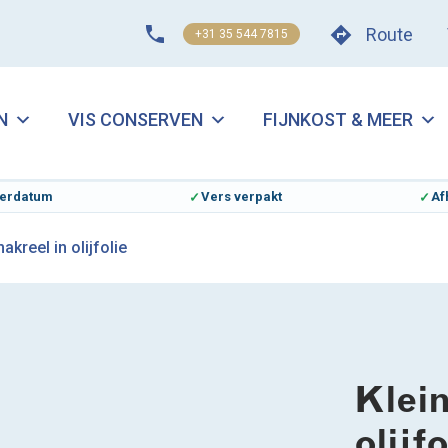
Route
+31 35 544 7815
N
VIS CONSERVEN
FIJNKOST & MEER
everdatum
Vers verpakt
Af
akreel in olijfolie
Klein
olijfo