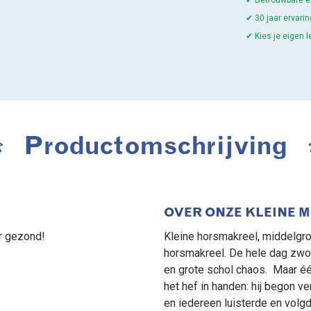
✔ Betrouwbare ex
✔ 30 jaar ervar
✔ Kies je eigen 
Productomschrijving
OVER ONZE KLEINE M
r gezond!
Kleine horsmakreel, middelgro
horsmakreel. De hele dag zw
en grote schol chaos. Maar é
het hef in handen: hij begon ve
en iedereen luisterde en volg