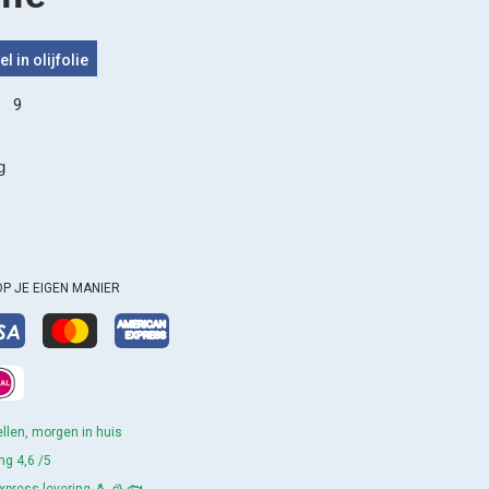
l in olijfolie
9
g
OP JE EIGEN MANIER
llen, morgen in huis
ng 4,6 /5