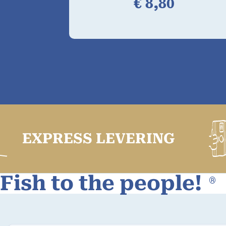
€
8,
80
ESS LEVERING
Fish to the people!
®