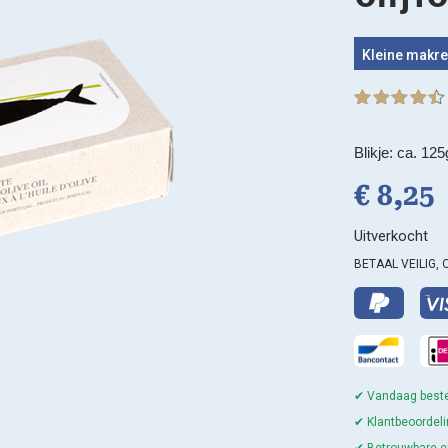
Kleine makree
Gewaardeer
9
d
4.44
op
5
Blikje: ca. 125
gebaseerd
op
klant
€
8,
25
waarderinge
n
Uitverkocht
BETAAL VEILIG, 
✔ Vandaag beste
✔ Klantbeoordeli