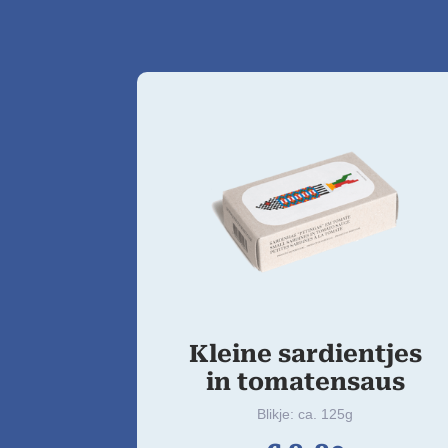
Kleine sardientjes
in tomatensaus
Blikje: ca. 125g