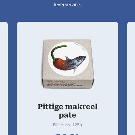
leverservice.
Pittige makreel
pate
Blikje: ca. 125g