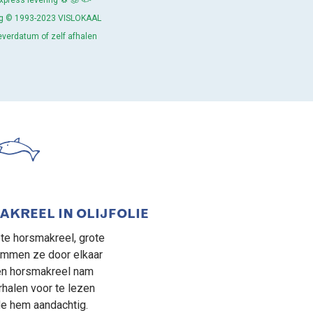
press levering 🐧 🧊 🐟
ing © 1993-2023 VISLOKAAL
leverdatum of zelf afhalen
AKREEL IN OLIJFOLIE
te horsmakreel, grote
ommen ze door elkaar
én horsmakreel nam
rhalen voor te lezen
de hem aandachtig.