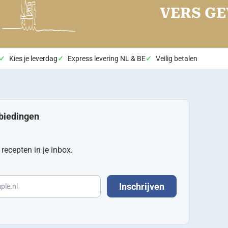
VERS GEVA
Kies je leverdag
Express levering NL & BE
Veilig betalen
nbiedingen
recepten in je inbox.
Inschrijven