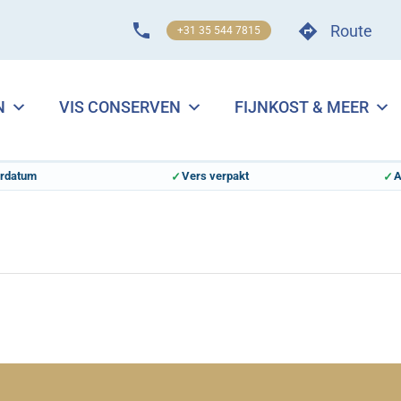
Route
+31 35 544 7815
N
VIS CONSERVEN
FIJNKOST & MEER
erdatum
Vers verpakt
A