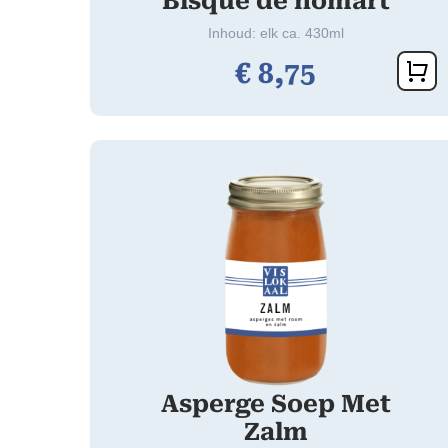
Bisque de homart
Inhoud: elk ca. 430ml
€
8,
75
Asperge Soep Met
Zalm