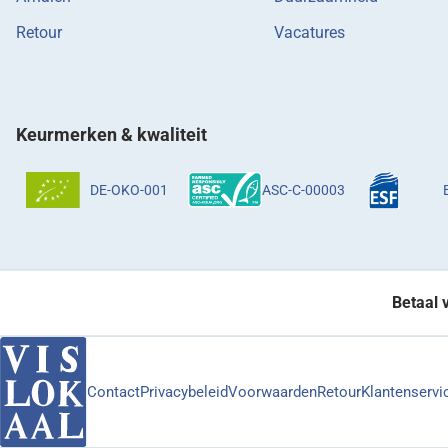
Retour
Vacatures
Keurmerken & kwaliteit
DE-OKO-001
ASC-C-00003
Betaal 
Contact
Privacybeleid
Voorwaarden
Retour
Klantenservi