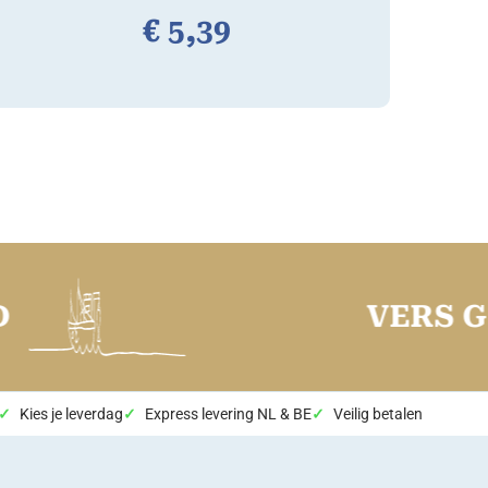
€
5,
39
VERS GEVA
Kies je leverdag
Express levering NL & BE
Veilig betalen