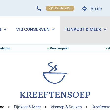
Route
+31 35 544 7815
N
VIS CONSERVEN
FIJNKOST & MEER
erdatum
Vers verpakt
A
KREEFTENSOEP
me
>
Fijnkost & Meer
>
Vissoep & Sauzen
>
Kreeftens