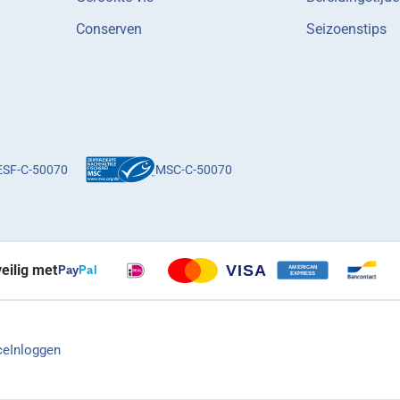
Conserven
Seizoenstips
ESF-C-50070
MSC-C-50070
veilig met
ce
Inloggen