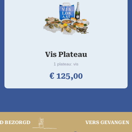
Vis Plateau
1 plateau: vis
€
125,
00
ORGD
VERS GEVANGEN