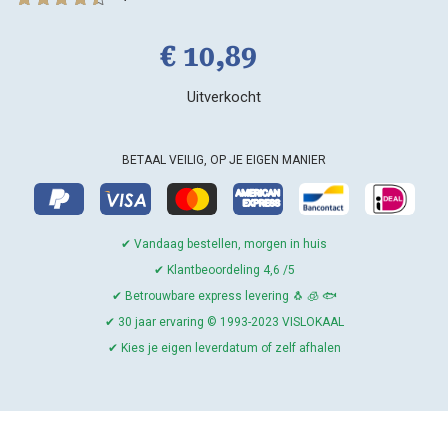
7
Gewaardeer
d
4.43
op
€
10,
89
5
gebaseerd
op
klant
Uitverkocht
waarderinge
n
BETAAL VEILIG, OP JE EIGEN MANIER
✔ Vandaag bestellen, morgen in huis
✔ Klantbeoordeling 4,6 /5
✔ Betrouwbare express levering 🐧 🧊 🐟
✔ 30 jaar ervaring © 1993-2023 VISLOKAAL
✔ Kies je eigen leverdatum of zelf afhalen